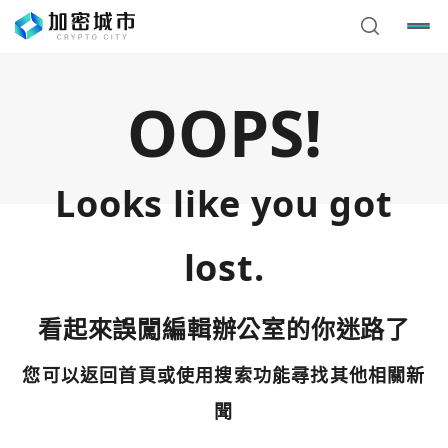
OOPS!
Looks like you got
lost.
看起來誤闖編輯辦公室的你迷路了
您可以返回首頁或使用搜索功能尋找其他相關新
您已閒置5分鐘，請點擊關閉按鈕或空白處，即可回到加密
使用以下帳號繼續
城市
聞
Google