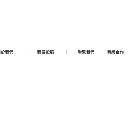
Google
Apple
Email
關於我們
我要投稿
聯繫我們
商業合作
繼續表示您已同意
服務