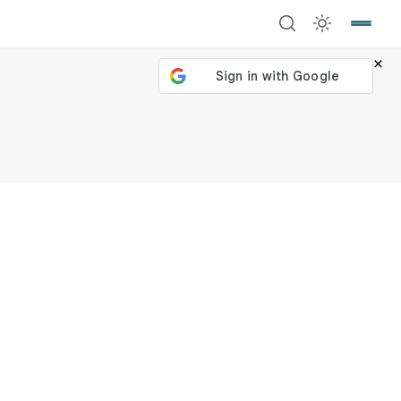
×
號繼續
回到加密城市
關閉