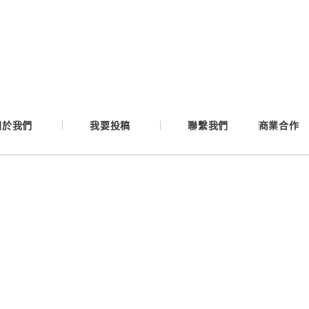
Google
Apple
Email
關於我們
我要投稿
聯繫我們
商業合作
繼續表示您已同意
服務