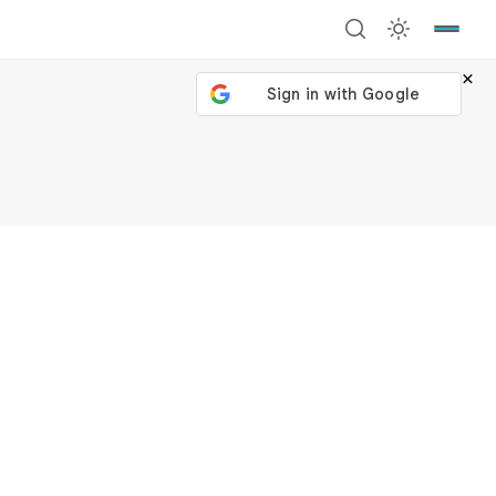
×
號繼續
回到加密城市
關閉