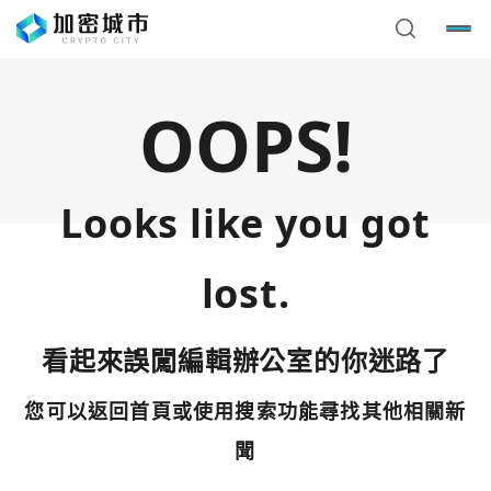
OOPS!
Looks like you got
lost.
看起來誤闖編輯辦公室的你迷路了
您可以返回首頁或使用搜索功能尋找其他相關新
您已閒置5分鐘，請點擊關閉按鈕或空白處，即可回到加密
使用以下帳號繼續
城市
聞
Google