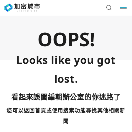
OOPS!
Looks like you got
lost.
看起來誤闖編輯辦公室的你迷路了
您可以返回首頁或使用搜索功能尋找其他相關新
您已閒置5分鐘，請點擊關閉按鈕或空白處，即可回到加密
使用以下帳號繼續
城市
聞
Google