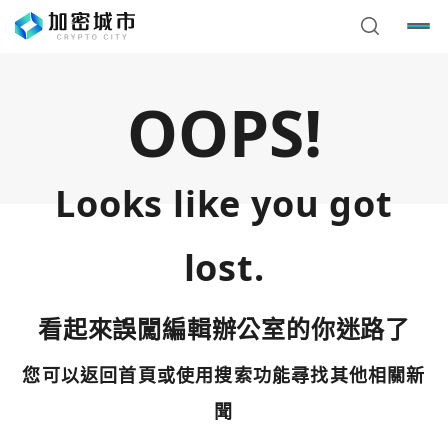
OOPS!
Looks like you got
lost.
看起來誤闖編輯辦公室的你迷路了
您可以返回首頁或使用搜索功能尋找其他相關新
您已閒置5分鐘，請點擊關閉按鈕或空白處，即可回到加密
使用以下帳號繼續
城市
聞
Google