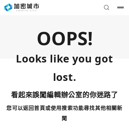
OOPS!
Looks like you got
lost.
看起來誤闖編輯辦公室的你迷路了
您可以返回首頁或使用搜索功能尋找其他相關新
您已閒置5分鐘，請點擊關閉按鈕或空白處，即可回到加密
使用以下帳號繼續
城市
聞
Google