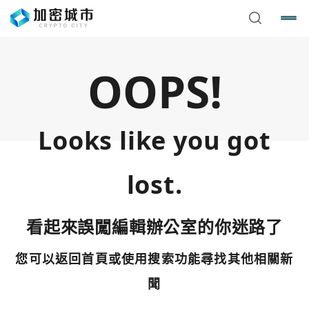
OOPS!
Looks like you got
lost.
看起來誤闖編輯辦公室的你迷路了
您可以返回首頁或使用搜索功能尋找其他相關新
您已閒置5分鐘，請點擊關閉按鈕或空白處，即可回到加密
使用以下帳號繼續
城市
聞
Google