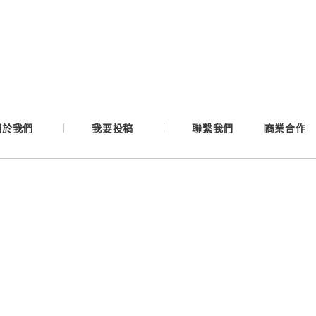
Google
Apple
Email
關於我們
我要投稿
聯繫我們
商業合作
繼續表示您已同意
服務