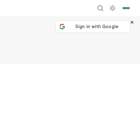
×
號繼續
回到加密城市
關閉