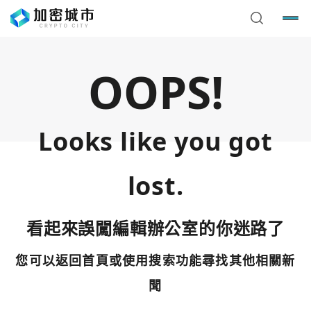
OOPS!
Looks like you got
lost.
看起來誤闖編輯辦公室的你迷路了
您可以返回首頁或使用搜索功能尋找其他相關新
您已閒置5分鐘，請點擊關閉按鈕或空白處，即可回到加密
使用以下帳號繼續
城市
聞
Google