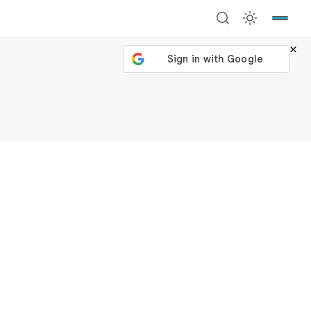
×
號繼續
回到加密城市
關閉