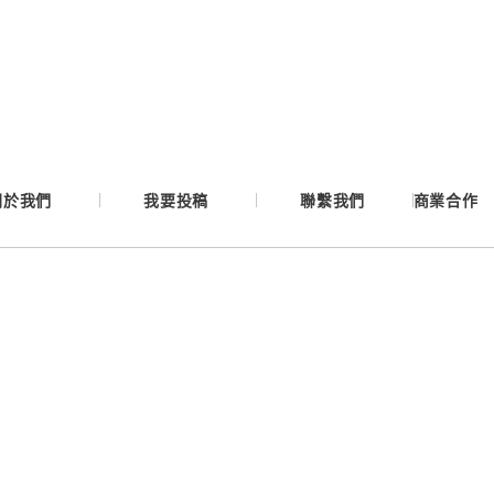
Google
Apple
Email
關於我們
我要投稿
聯繫我們
商業合作
繼續表示您已同意
服務