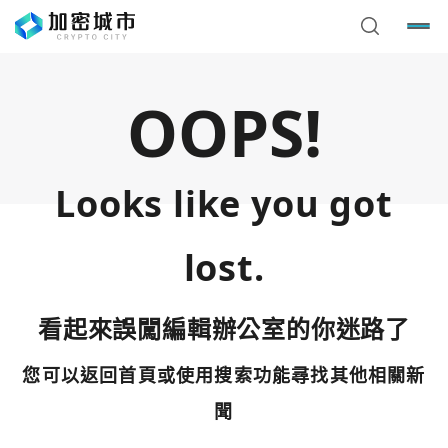
OOPS!
Looks like you got
lost.
看起來誤闖編輯辦公室的你迷路了
您可以返回首頁或使用搜索功能尋找其他相關新
您已閒置5分鐘，請點擊關閉按鈕或空白處，即可回到加密
使用以下帳號繼續
城市
聞
Google