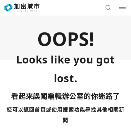
OOPS!
Looks like you got
lost.
看起來誤闖編輯辦公室的你迷路了
您可以返回首頁或使用搜索功能尋找其他相關新
您已閒置5分鐘，請點擊關閉按鈕或空白處，即可回到加密
使用以下帳號繼續
城市
聞
Google