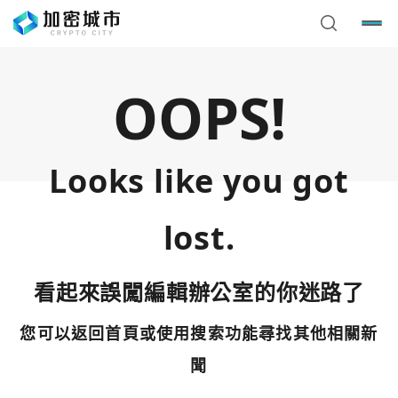
OOPS!
Looks like you got
lost.
看起來誤闖編輯辦公室的你迷路了
您可以返回首頁或使用搜索功能尋找其他相關新
您已閒置5分鐘，請點擊關閉按鈕或空白處，即可回到加密
使用以下帳號繼續
城市
聞
Google