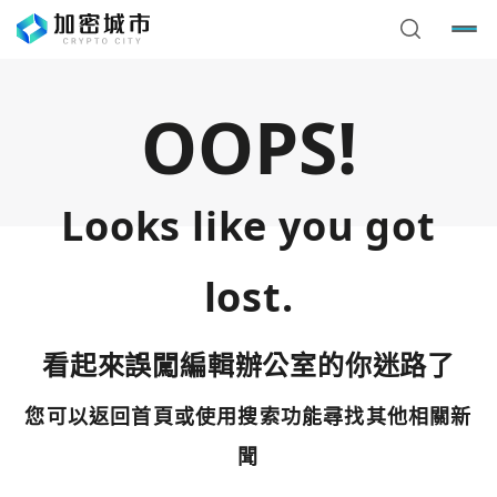
OOPS!
Looks like you got
lost.
看起來誤闖編輯辦公室的你迷路了
您可以返回首頁或使用搜索功能尋找其他相關新
您已閒置5分鐘，請點擊關閉按鈕或空白處，即可回到加密
使用以下帳號繼續
城市
聞
Google