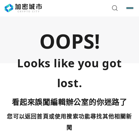
OOPS!
Looks like you got
lost.
看起來誤闖編輯辦公室的你迷路了
您可以返回首頁或使用搜索功能尋找其他相關新
您已閒置5分鐘，請點擊關閉按鈕或空白處，即可回到加密
使用以下帳號繼續
城市
聞
Google