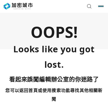
OOPS!
Looks like you got
lost.
看起來誤闖編輯辦公室的你迷路了
您可以返回首頁或使用搜索功能尋找其他相關新
您已閒置5分鐘，請點擊關閉按鈕或空白處，即可回到加密
使用以下帳號繼續
城市
聞
Google