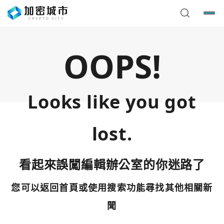
OOPS!
Looks like you got
lost.
看起來誤闖編輯辦公室的你迷路了
您可以返回首頁或使用搜索功能尋找其他相關新
您已閒置5分鐘，請點擊關閉按鈕或空白處，即可回到加密
使用以下帳號繼續
城市
聞
Google