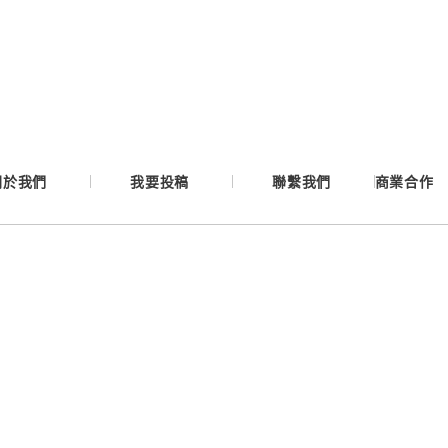
Google
Apple
Email
關於我們
我要投稿
聯繫我們
商業合作
繼續表示您已同意
服務