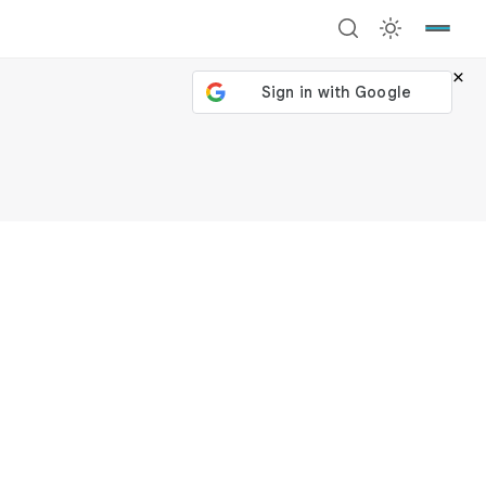
×
號繼續
回到加密城市
關閉