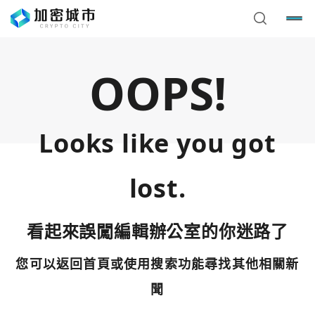
OOPS!
Looks like you got
lost.
看起來誤闖編輯辦公室的你迷路了
您可以返回首頁或使用搜索功能尋找其他相關新
您已閒置5分鐘，請點擊關閉按鈕或空白處，即可回到加密
使用以下帳號繼續
城市
聞
Google