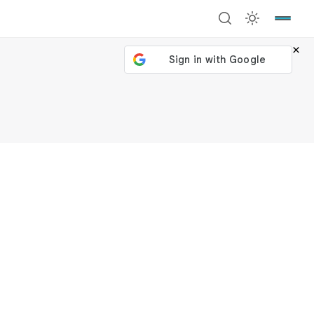
×
號繼續
回到加密城市
關閉