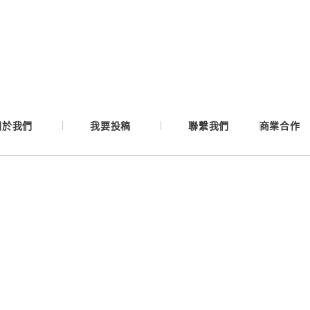
Google
Apple
Email
關於我們
我要投稿
聯繫我們
商業合作
繼續表示您已同意
服務