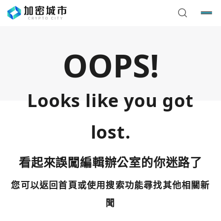
OOPS!
Looks like you got
lost.
看起來誤闖編輯辦公室的你迷路了
您可以返回首頁或使用搜索功能尋找其他相關新
您已閒置5分鐘，請點擊關閉按鈕或空白處，即可回到加密
使用以下帳號繼續
城市
聞
Google