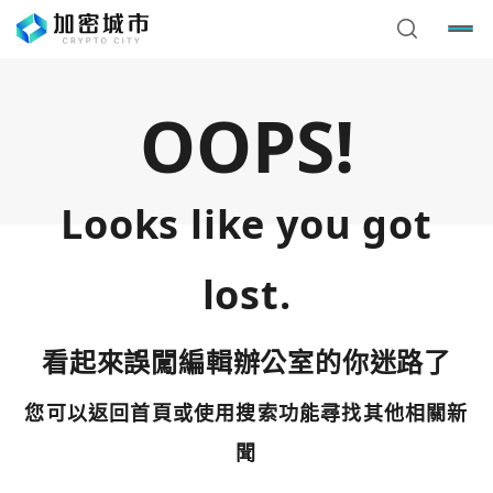
OOPS!
Looks like you got
lost.
看起來誤闖編輯辦公室的你迷路了
您可以返回首頁或使用搜索功能尋找其他相關新
您已閒置5分鐘，請點擊關閉按鈕或空白處，即可回到加密
使用以下帳號繼續
城市
聞
Google