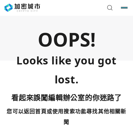
OOPS!
Looks like you got
lost.
看起來誤闖編輯辦公室的你迷路了
您可以返回首頁或使用搜索功能尋找其他相關新
您已閒置5分鐘，請點擊關閉按鈕或空白處，即可回到加密
使用以下帳號繼續
城市
聞
Google