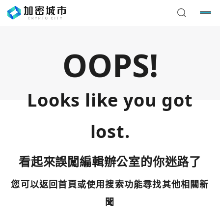
OOPS!
Looks like you got
lost.
看起來誤闖編輯辦公室的你迷路了
您可以返回首頁或使用搜索功能尋找其他相關新
您已閒置5分鐘，請點擊關閉按鈕或空白處，即可回到加密
使用以下帳號繼續
城市
聞
Google