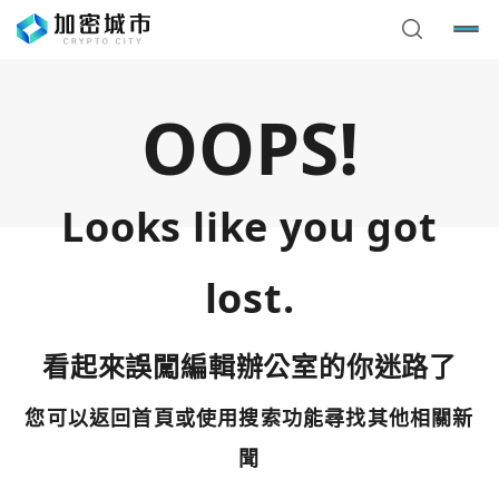
OOPS!
Looks like you got
lost.
看起來誤闖編輯辦公室的你迷路了
您可以返回首頁或使用搜索功能尋找其他相關新
您已閒置5分鐘，請點擊關閉按鈕或空白處，即可回到加密
使用以下帳號繼續
城市
聞
Google