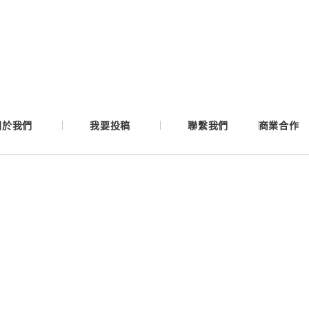
Google
Apple
Email
關於我們
我要投稿
聯繫我們
商業合作
繼續表示您已同意
服務