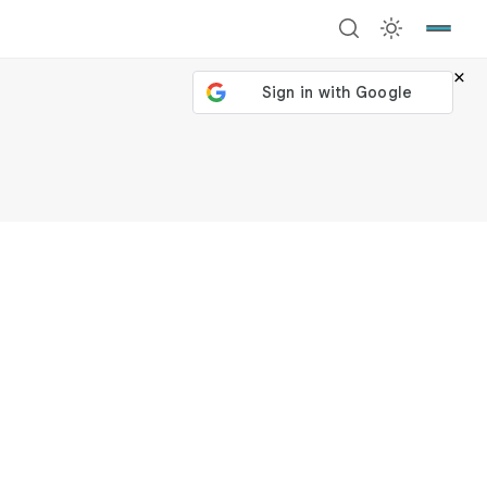
×
號繼續
回到加密城市
關閉