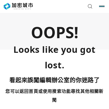
OOPS!
Looks like you got
lost.
看起來誤闖編輯辦公室的你迷路了
您可以返回首頁或使用搜索功能尋找其他相關新
您已閒置5分鐘，請點擊關閉按鈕或空白處，即可回到加密
使用以下帳號繼續
城市
聞
Google