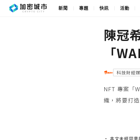
新聞
專題
快訊
活動
陳冠希
「WA
科技財經
NFT 專案「
織，將要打造
・ 本文未經同意