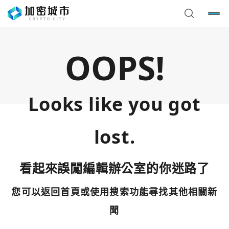
OOPS!
Looks like you got
lost.
看起來誤闖編輯辦公室的你迷路了
您可以返回首頁或使用搜索功能尋找其他相關新
您已閒置5分鐘，請點擊關閉按鈕或空白處，即可回到加密
使用以下帳號繼續
城市
聞
Google