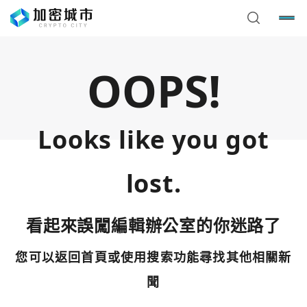
OOPS!
Looks like you got
lost.
看起來誤闖編輯辦公室的你迷路了
您可以返回首頁或使用搜索功能尋找其他相關新
您已閒置5分鐘，請點擊關閉按鈕或空白處，即可回到加密
使用以下帳號繼續
城市
聞
Google