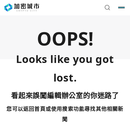
OOPS!
Looks like you got
lost.
看起來誤闖編輯辦公室的你迷路了
您可以返回首頁或使用搜索功能尋找其他相關新
您已閒置5分鐘，請點擊關閉按鈕或空白處，即可回到加密
使用以下帳號繼續
城市
聞
Google