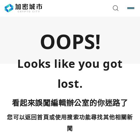
OOPS!
Looks like you got
lost.
看起來誤闖編輯辦公室的你迷路了
您可以返回首頁或使用搜索功能尋找其他相關新
您已閒置5分鐘，請點擊關閉按鈕或空白處，即可回到加密
使用以下帳號繼續
城市
聞
Google