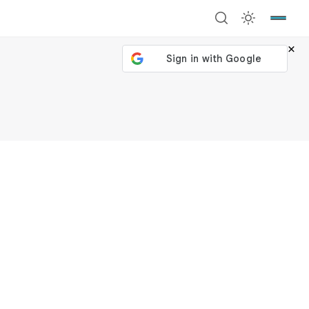
×
號繼續
回到加密城市
關閉