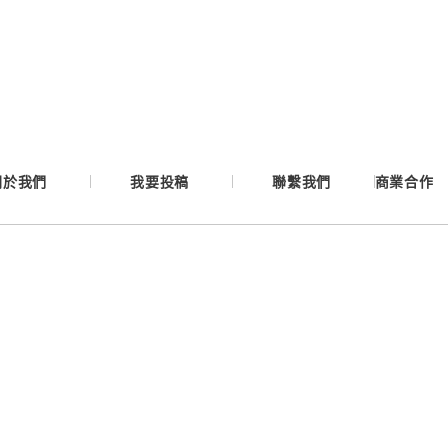
Google
Apple
Email
關於我們
我要投稿
聯繫我們
商業合作
繼續表示您已同意
服務