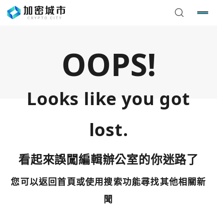
OOPS!
Looks like you got
lost.
看起來誤闖編輯辦公室的你迷路了
您可以返回首頁或使用搜索功能尋找其他相關新
您已閒置5分鐘，請點擊關閉按鈕或空白處，即可回到加密
使用以下帳號繼續
城市
聞
Google