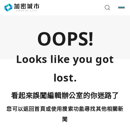
OOPS!
Looks like you got
lost.
看起來誤闖編輯辦公室的你迷路了
您可以返回首頁或使用搜索功能尋找其他相關新
您已閒置5分鐘，請點擊關閉按鈕或空白處，即可回到加密
使用以下帳號繼續
城市
聞
Google