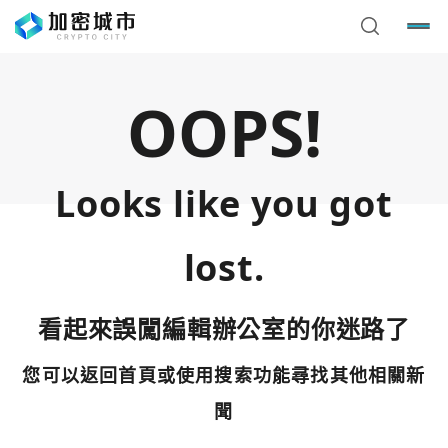
OOPS!
Looks like you got
lost.
看起來誤闖編輯辦公室的你迷路了
您可以返回首頁或使用搜索功能尋找其他相關新
您已閒置5分鐘，請點擊關閉按鈕或空白處，即可回到加密
使用以下帳號繼續
城市
聞
Google