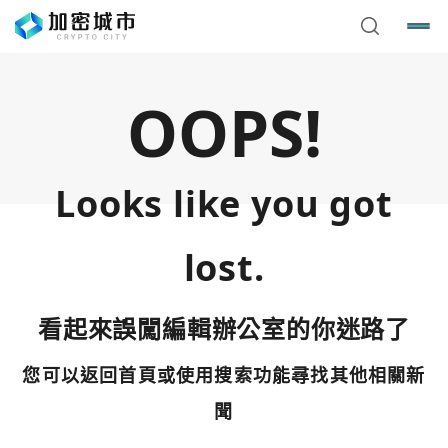
OOPS!
Looks like you got
lost.
看起來誤闖編輯辦公室的你迷路了
您可以返回首頁或使用搜索功能尋找其他相關新
您已閒置5分鐘，請點擊關閉按鈕或空白處，即可回到加密
使用以下帳號繼續
城市
聞
Google