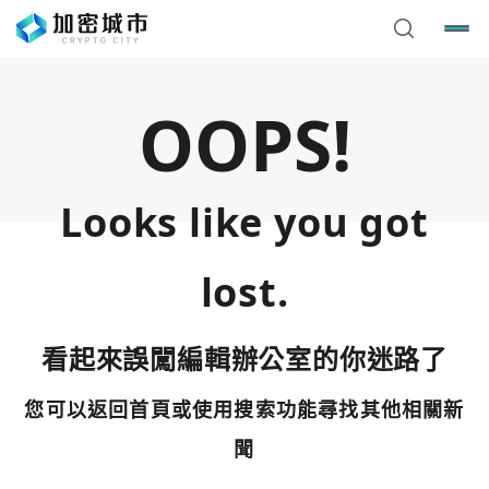
OOPS!
Looks like you got
lost.
看起來誤闖編輯辦公室的你迷路了
您可以返回首頁或使用搜索功能尋找其他相關新
您已閒置5分鐘，請點擊關閉按鈕或空白處，即可回到加密
使用以下帳號繼續
城市
聞
Google