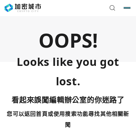
OOPS!
Looks like you got
lost.
看起來誤闖編輯辦公室的你迷路了
您可以返回首頁或使用搜索功能尋找其他相關新
您已閒置5分鐘，請點擊關閉按鈕或空白處，即可回到加密
使用以下帳號繼續
城市
聞
Google