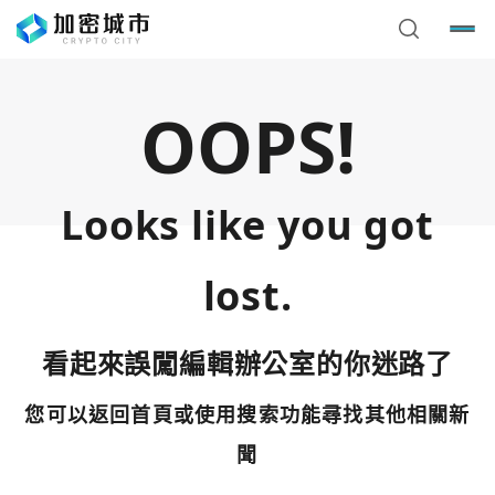
OOPS!
Looks like you got
lost.
看起來誤闖編輯辦公室的你迷路了
您可以返回首頁或使用搜索功能尋找其他相關新
您已閒置5分鐘，請點擊關閉按鈕或空白處，即可回到加密
使用以下帳號繼續
城市
聞
Google