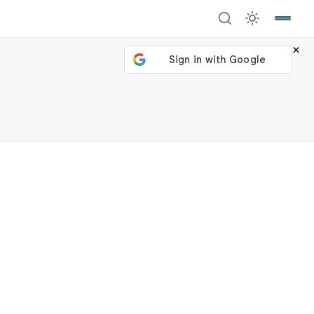
×
號繼續
回到加密城市
關閉