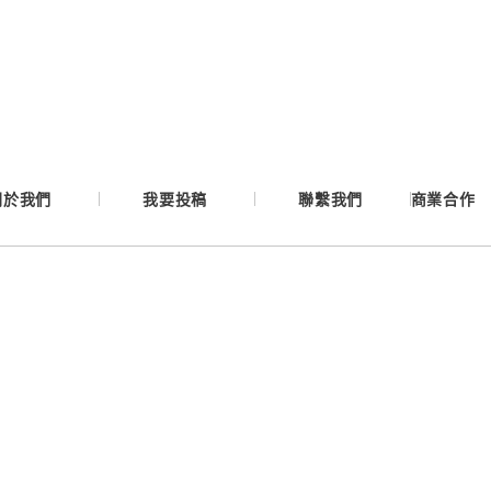
Google
Apple
Email
關於我們
我要投稿
聯繫我們
商業合作
繼續表示您已同意
服務