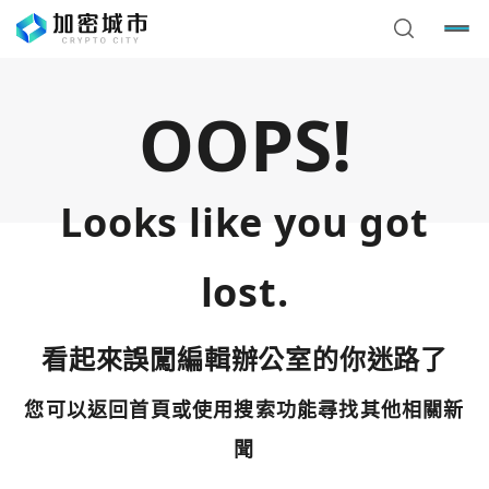
OOPS!
Looks like you got
lost.
看起來誤闖編輯辦公室的你迷路了
您可以返回首頁或使用搜索功能尋找其他相關新
您已閒置5分鐘，請點擊關閉按鈕或空白處，即可回到加密
使用以下帳號繼續
城市
聞
Google