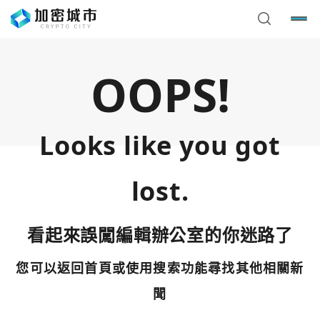
OOPS!
Looks like you got
lost.
看起來誤闖編輯辦公室的你迷路了
您可以返回首頁或使用搜索功能尋找其他相關新
您已閒置5分鐘，請點擊關閉按鈕或空白處，即可回到加密
使用以下帳號繼續
城市
聞
Google