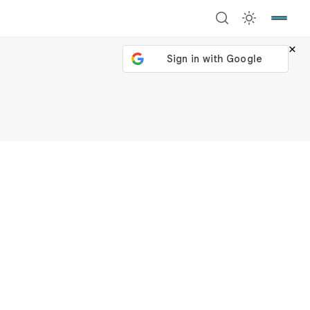
×
號繼續
回到加密城市
關閉