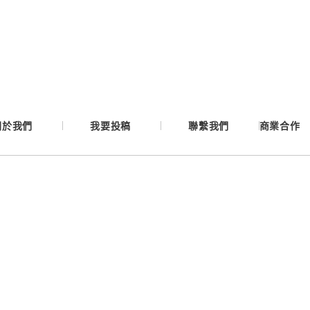
Google
Apple
Email
關於我們
我要投稿
聯繫我們
商業合作
繼續表示您已同意
服務