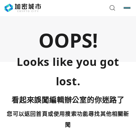
OOPS!
Looks like you got
lost.
看起來誤闖編輯辦公室的你迷路了
您可以返回首頁或使用搜索功能尋找其他相關新
您已閒置5分鐘，請點擊關閉按鈕或空白處，即可回到加密
使用以下帳號繼續
城市
聞
Google