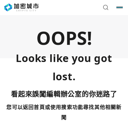
OOPS!
Looks like you got
lost.
看起來誤闖編輯辦公室的你迷路了
您可以返回首頁或使用搜索功能尋找其他相關新
您已閒置5分鐘，請點擊關閉按鈕或空白處，即可回到加密
使用以下帳號繼續
城市
聞
Google