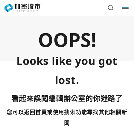
OOPS!
Looks like you got
lost.
看起來誤闖編輯辦公室的你迷路了
您可以返回首頁或使用搜索功能尋找其他相關新
您已閒置5分鐘，請點擊關閉按鈕或空白處，即可回到加密
使用以下帳號繼續
城市
聞
Google