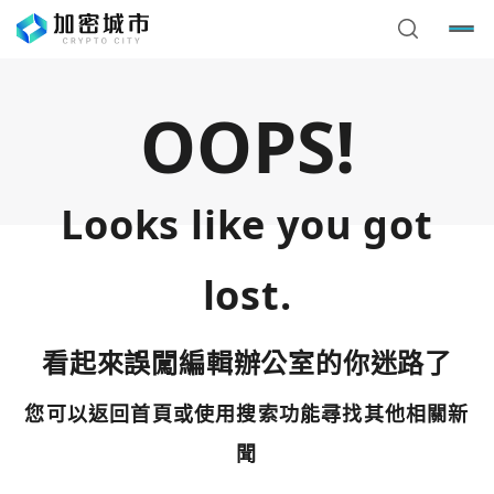
OOPS!
Looks like you got
lost.
看起來誤闖編輯辦公室的你迷路了
您可以返回首頁或使用搜索功能尋找其他相關新
您已閒置5分鐘，請點擊關閉按鈕或空白處，即可回到加密
使用以下帳號繼續
城市
聞
Google