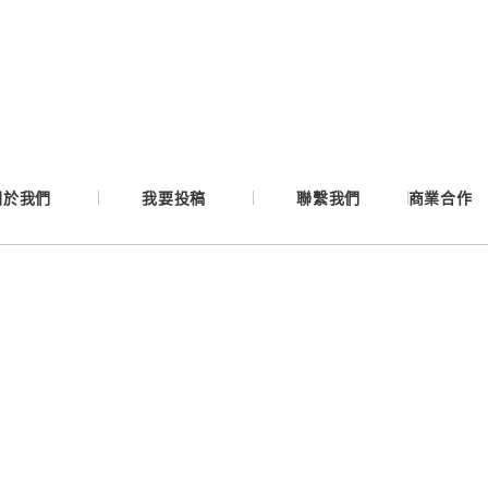
Google
Apple
Email
關於我們
我要投稿
聯繫我們
商業合作
繼續表示您已同意
服務