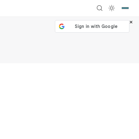
×
號繼續
回到加密城市
關閉